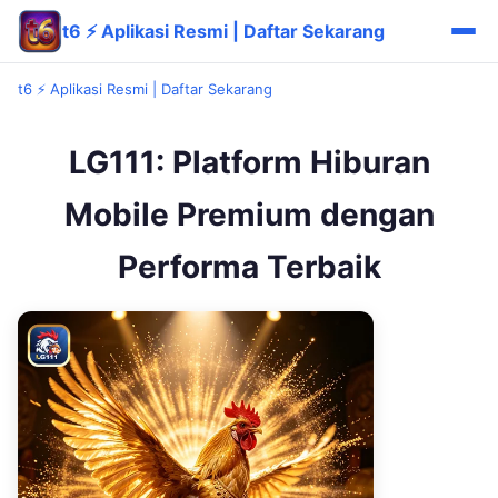
t6 ⚡ Aplikasi Resmi | Daftar Sekarang
t6 ⚡ Aplikasi Resmi | Daftar Sekarang
LG111: Platform Hiburan
Mobile Premium dengan
Performa Terbaik