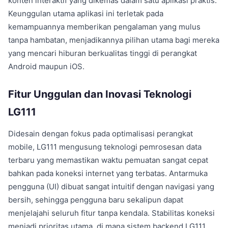
konten interaktif yang dikemas dalam satu aplikasi praktis.
Keunggulan utama aplikasi ini terletak pada
kemampuannya memberikan pengalaman yang mulus
tanpa hambatan, menjadikannya pilihan utama bagi mereka
yang mencari hiburan berkualitas tinggi di perangkat
Android maupun iOS.
Fitur Unggulan dan Inovasi Teknologi
LG111
Didesain dengan fokus pada optimalisasi perangkat
mobile, LG111 mengusung teknologi pemrosesan data
terbaru yang memastikan waktu pemuatan sangat cepat
bahkan pada koneksi internet yang terbatas. Antarmuka
pengguna (UI) dibuat sangat intuitif dengan navigasi yang
bersih, sehingga pengguna baru sekalipun dapat
menjelajahi seluruh fitur tanpa kendala. Stabilitas koneksi
menjadi prioritas utama, di mana sistem backend LG111