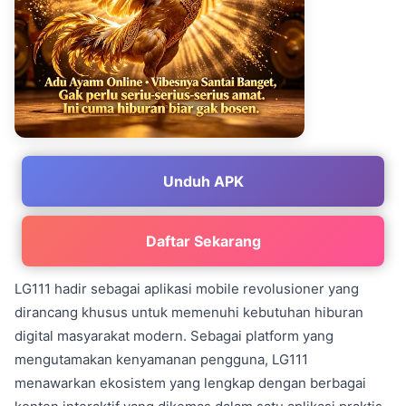
Unduh APK
Daftar Sekarang
LG111 hadir sebagai aplikasi mobile revolusioner yang
dirancang khusus untuk memenuhi kebutuhan hiburan
digital masyarakat modern. Sebagai platform yang
mengutamakan kenyamanan pengguna, LG111
menawarkan ekosistem yang lengkap dengan berbagai