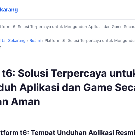
ekarang
atform t6: Solusi Terpercaya untuk Mengunduh Aplikasi dan Game Seca
aftar Sekarang
›
Resmi
›
Platform t6: Solusi Terpercaya untuk Mengundu
n
 t6: Solusi Terpercaya untu
uh Aplikasi dan Game Sec
an Aman
tform t6: Tempat Unduhan Aplikasi Resm