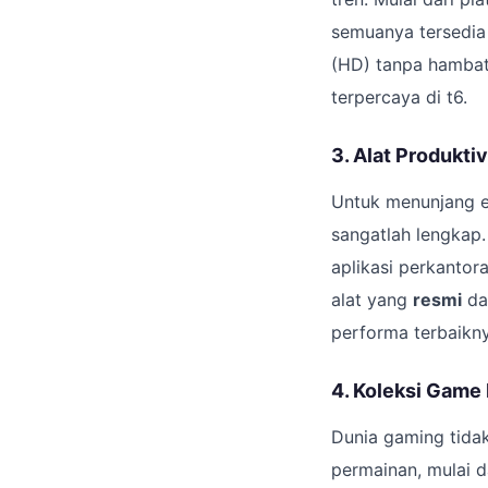
semuanya tersedia 
(HD) tanpa hambat
terpercaya di t6.
3. Alat Produktiv
Untuk menunjang efi
sangatlah lengkap.
aplikasi perkanto
alat yang
resmi
da
performa terbaikny
4. Koleksi Game
Dunia gaming tidak
permainan, mulai d