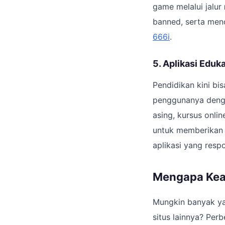
game melalui jalur
banned, serta me
666i
.
5. Aplikasi Eduk
Pendidikan kini bi
penggunanya dengan
asing, kursus onli
untuk memberikan 
aplikasi yang resp
Mengapa Keas
Mungkin banyak ya
situs lainnya? Per