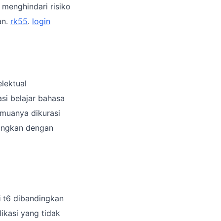
 menghindari risiko
an.
rk55
.
login
lektual
si belajar bahasa
semuanya dikurasi
nangkan dengan
i
t6 dibandingkan
ikasi yang tidak