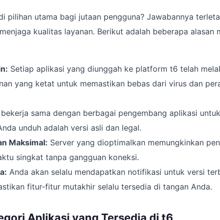
i pilihan utama bagi jutaan pengguna? Jawabannya terleta
 menjaga kualitas layanan. Berikut adalah beberapa alasa
:
n:
Setiap aplikasi yang diunggah ke platform t6 telah mela
an yang ketat untuk memastikan bebas dari virus dan per
 bekerja sama dengan berbagai pengembang aplikasi untu
nda unduh adalah versi asli dan legal.
n Maksimal:
Server yang dioptimalkan memungkinkan pe
aktu singkat tanpa gangguan koneksi.
a:
Anda akan selalu mendapatkan notifikasi untuk versi terb
tikan fitur-fitur mutakhir selalu tersedia di tangan Anda.
gori Aplikasi yang Tersedia di t6