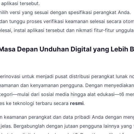
plikasi tersebut.
lih versi yang sesuai dengan spesifikasi perangkat Anda.
dan tunggu proses verifikasi keamanan selesai secara otom
esai, instal aplikasi tersebut dan nikmati fitur-fitur unggul
Masa Depan Unduhan Digital yang Lebih 
berinovasi untuk menjadi pusat distribusi perangkat lunak 
amanan dan kenyamanan pengguna. Dengan menyediakan r
tegori—mulai dari sosial media hingga alat edukasi—t6 me
es ke teknologi terbaru secara
resmi
.
n keamanan perangkat dan data pribadi Anda dengan men
jelas. Bergabunglah dengan jutaan pengguna lainnya yang 