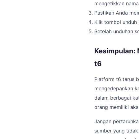
mengetikkan nama a
Pastikan Anda memi
Klik tombol unduh 
Setelah unduhan sel
Kesimpulan: 
t6
Platform t6 terus 
mengedepankan ke
dalam berbagai ka
orang memiliki aks
Jangan pertaruhka
sumber yang tidak 