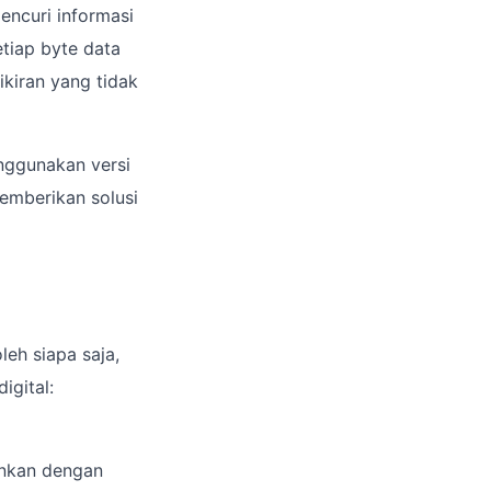
encuri informasi
etiap byte data
kiran yang tidak
nggunakan versi
emberikan solusi
eh siapa saja,
igital:
inkan dengan