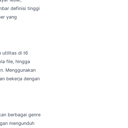
bar definisi tinggi
ber yang
utilitas di t6
a file, hingga
ian. Menggunakan
dan bekerja dengan
kan berbagai genre
tungan mengunduh