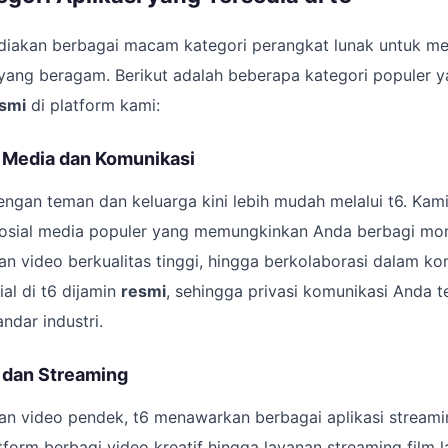
diakan berbagai macam kategori perangkat lunak untuk m
 yang beragam. Berikut adalah beberapa kategori populer 
smi
di platform kami:
al Media dan Komunikasi
engan teman dan keluarga kini lebih mudah melalui t6. Ka
 sosial media populer yang memungkinkan Anda berbagi mo
n video berkualitas tinggi, hingga berkolaborasi dalam ko
al di t6 dijamin
resmi
, sehingga privasi komunikasi Anda te
ndar industri.
o dan Streaming
dan video pendek, t6 menawarkan berbagai aplikasi stream
atform berbagi video kreatif hingga layanan streaming film l