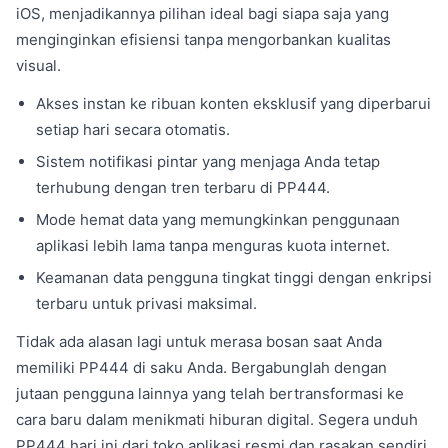
iOS, menjadikannya pilihan ideal bagi siapa saja yang
menginginkan efisiensi tanpa mengorbankan kualitas
visual.
Akses instan ke ribuan konten eksklusif yang diperbarui
setiap hari secara otomatis.
Sistem notifikasi pintar yang menjaga Anda tetap
terhubung dengan tren terbaru di PP444.
Mode hemat data yang memungkinkan penggunaan
aplikasi lebih lama tanpa menguras kuota internet.
Keamanan data pengguna tingkat tinggi dengan enkripsi
terbaru untuk privasi maksimal.
Tidak ada alasan lagi untuk merasa bosan saat Anda
memiliki PP444 di saku Anda. Bergabunglah dengan
jutaan pengguna lainnya yang telah bertransformasi ke
cara baru dalam menikmati hiburan digital. Segera unduh
PP444 hari ini dari toko aplikasi resmi dan rasakan sendiri