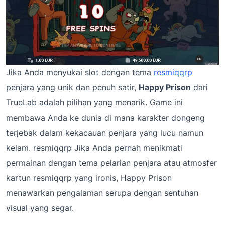
Jika Anda menyukai slot dengan tema
resmiqqrp
penjara yang unik dan penuh satir,
Happy Prison
dari
TrueLab adalah pilihan yang menarik. Game ini
membawa Anda ke dunia di mana karakter dongeng
terjebak dalam kekacauan penjara yang lucu namun
kelam. resmiqqrp Jika Anda pernah menikmati
permainan dengan tema pelarian penjara atau atmosfer
kartun resmiqqrp yang ironis, Happy Prison
menawarkan pengalaman serupa dengan sentuhan
visual yang segar.