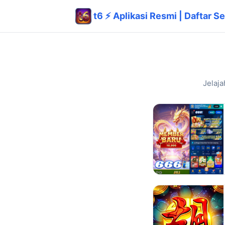
t6 ⚡ Aplikasi Resmi | Daftar S
Jelaja