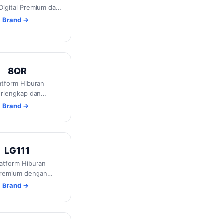
Digital Premium dan
f
i Brand →
8QR
atform Hiburan
Terlengkap dan
i Brand →
LG111
latform Hiburan
Premium dengan
 Terbaik
i Brand →